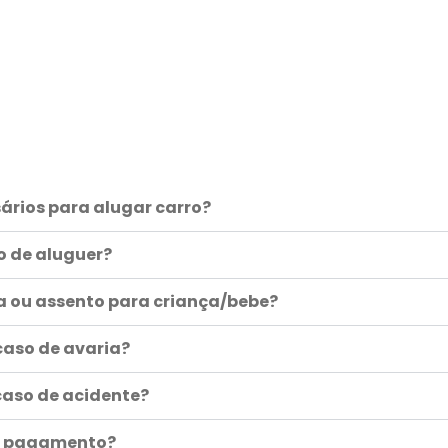
sários para alugar carro?
o de aluguer?
ra ou assento para criança/bebe?
caso de avaria?
caso de acidente?
 o pagamento?