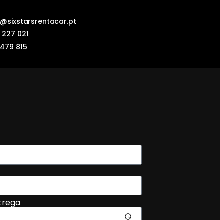
@sixstarsrentacar.pt
 227 021
 479 815
trega