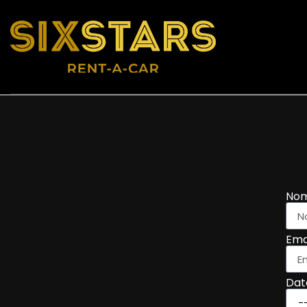
No
Ema
Dat